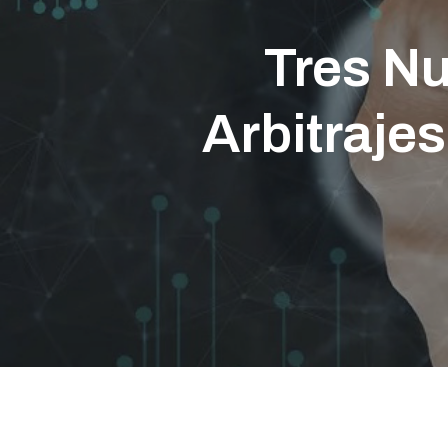
Tres N
Arbitraje
Presione enter para buscar o ESC para cerrar