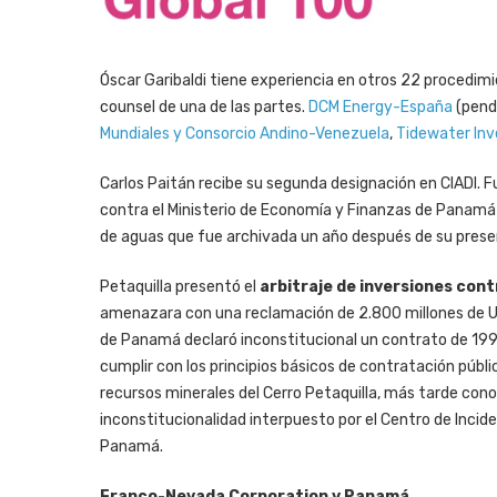
Óscar Garibaldi tiene experiencia en otros 22 procedim
counsel de una de las partes.
DCM Energy-España
(pend
Mundiales y Consorcio Andino-Venezuela
,
Tidewater In
Carlos Paitán recibe su segunda designación en CIADI. 
contra el Ministerio de Economía y Finanzas de Panamá e
de aguas que fue archivada un año después de su prese
Petaquilla presentó el
arbitraje de inversiones co
amenazara con una reclamación de 2.800 millones de US
de Panamá declaró inconstitucional un contrato de 199
cumplir con los principios básicos de contratación públi
recursos minerales del Cerro Petaquilla, más tarde con
inconstitucionalidad interpuesto por el Centro de Incid
Panamá.
Franco-Nevada Corporation v Panamá