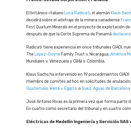
El británico-italiano
Luca Radicati
, el alemán
Klaus Sac
decidirá sobre el arbitraje de la minera canadiense
Fran
First Quatum Minerals en el proyecto de explotación d
después de que la Corte Suprema de Panamá
declarara
Radicati tiene experiencia en once tribunales CIADI, n
The
Lopez-Goyne
Family Trust v. Nicaragua,
América Mó
Mundiales v. Venezuela y CB&I v. Colombia.
Klaus Sachs ha intervenido en 19 procedimientos CIADI
miembro de comités ad hoc en solicitudes de anulación
Guatemala
;
Wena v. Egipto
; o
Suez, Aguas de Barcelona 
José Antonio Rivas es la primera vez que forma parte de 
En cuatro como secretario del tribunal y en cuatro como 
Eléctricas de Medellín Ingeniería y Serviciós SAS