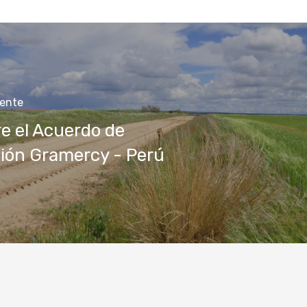
iente
e el Acuerdo de
ción Gramercy - Perú