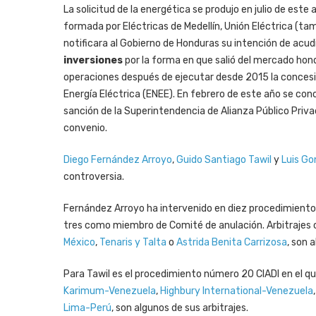
La solicitud de la energética se produjo en julio de est
formada por Eléctricas de Medellín, Unión Eléctrica (t
notificara al Gobierno de Honduras su intención de acudir
inversiones
por la forma en que salió del mercado ho
operaciones después de ejecutar desde 2015 la concesió
Energía Eléctrica (ENEE). En febrero de este año se con
sanción de la Superintendencia de Alianza Público Priva
convenio.
Diego Fernández Arroyo
,
Guido Santiago Tawil
y
Luis Go
controversia.
Fernández Arroyo ha intervenido en diez procedimientos
tres como miembro de Comité de anulación. Arbitrajes
México
,
Tenaris y Talta
o
Astrida Benita Carrizosa
, son 
Para Tawil es el procedimiento número 20 CIADI en el q
Karimum-Venezuela
,
Highbury International-Venezuela
Lima-Perú
, son algunos de sus arbitrajes.