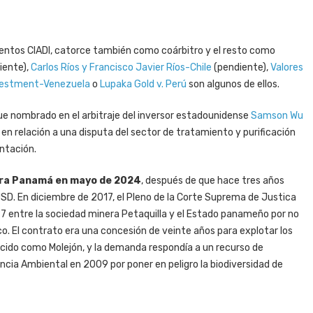
ientos CIADI, catorce también como coárbitro y el resto como
iente),
Carlos Ríos y Francisco Javier Ríos-Chile
(pendiente),
Valores
vestment-Venezuela
o
Lupaka Gold v. Perú
son algunos de ellos.
Fue nombrado en el arbitraje del inversor estadounidense
Samson Wu
n relación a una disputa del sector de tratamiento y purificación
ntación.
ntra Panamá en mayo de 2024
, después de que hace tres años
D. En diciembre de 2017, el Pleno de la Corte Suprema de Justica
7 entre la sociedad minera Petaquilla y el Estado panameño por no
co. El contrato era una concesión de veinte años para explotar los
ocido como Molejón, y la demanda respondía a un recurso de
encia Ambiental en 2009 por poner en peligro la biodiversidad de