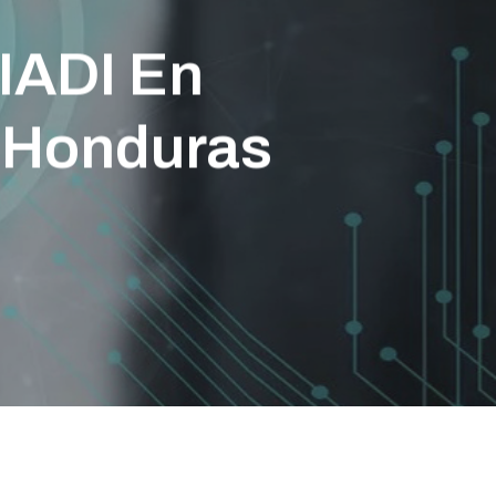
IADI En
Y Honduras