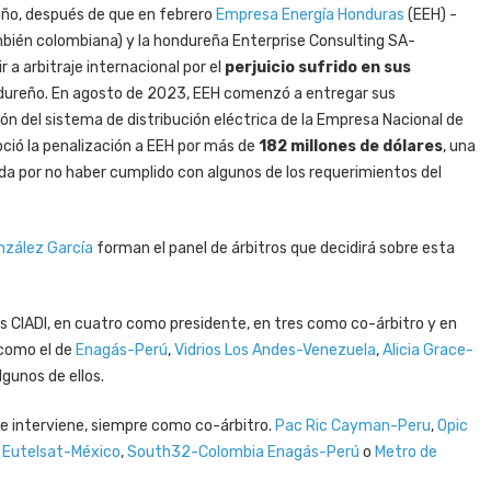
e año, después de que en febrero
Empresa Energía Honduras
(EEH) -
ambién colombiana) y la hondureña Enterprise Consulting SA-
 a arbitraje internacional por el
perjuicio sufrido en sus
ndureño. En agosto de 2023, EEH comenzó a entregar sus
n del sistema de distribución eléctrica de la Empresa Nacional de
oció la penalización a EEH por más de
182 millones de dólares
, una
da por no haber cumplido con algunos de los requerimientos del
nzález García
forman el panel de árbitros que decidirá sobre esta
 CIADI, en cuatro como presidente, en tres como co-árbitro y en
 como el de
Enagás-Perú
,
Vidrios Los Andes-Venezuela
,
Alicia Grace-
algunos de ellos.
ue interviene, siempre como co-árbitro.
Pac Ric Cayman-Peru
,
Opic
,
Eutelsat-México
,
South32-Colombia
Enagás-Perú
o
Metro de