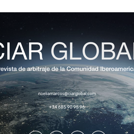
noeliamarcos@ciarglobal.com
+34 685 90 95 96