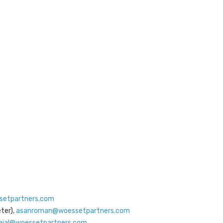
etpartners.com
ter),
asanroman@woessetpartners.com
ajal@woessetpartners.com