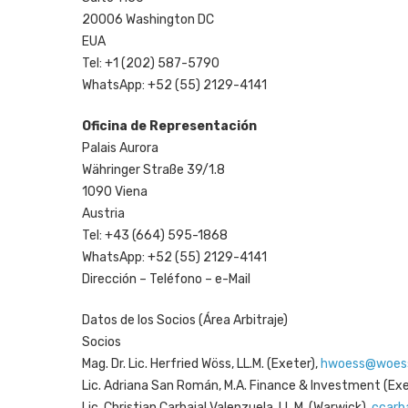
20006 Washington DC
EUA
Tel: +1 (202) 587-5790
WhatsApp: +52 (55) 2129-4141
Oficina de Representación
Palais Aurora
Währinger Straße 39/1.8
1090 Viena
Austria
Tel: +43 (664) 595-1868
WhatsApp: +52 (55) 2129-4141
Dirección – Teléfono – e-Mail
Datos de los Socios (Área Arbitraje)
Socios
Mag. Dr. Lic. Herfried Wöss, LL.M. (Exeter),
hwoess@woess
Lic. Adriana San Román, M.A. Finance & Investment (Exe
Lic. Christian Carbajal Valenzuela, LL.M. (Warwick),
ccarb