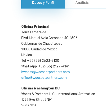
Datos y Perfil
Análisis
Presione enter para buscar o ESC para cerrar
Oficina Principal
Torre Esmeralda I
Blvd. Manuel Ávila Camacho 40-1606
Col. Lomas de Chapultepec
11000 Ciudad de México
México
Tel: +52 (55) 2623-7100
WhatsApp: +52 (55) 2129-4141
hwoess@woessetpartners.com
office@woessetpartners.com
Oficina Washington DC
Woess & Partners LLC – International Arbitration
1775 Eye Street NW
Suite 1150