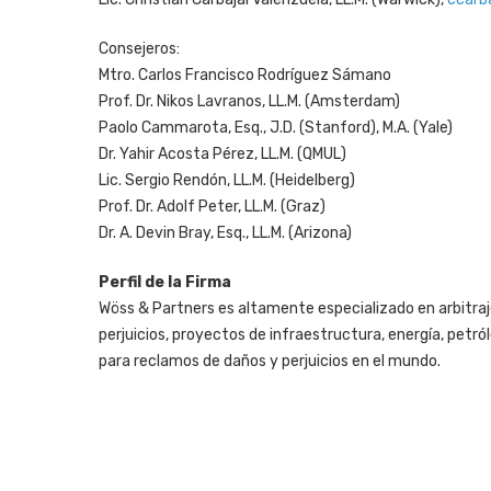
Consejeros:
Mtro. Carlos Francisco Rodríguez Sámano
Prof. Dr. Nikos Lavranos, LL.M. (Amsterdam)
Paolo Cammarota, Esq., J.D. (Stanford), M.A. (Yale)
Dr. Yahir Acosta Pérez, LL.M. (QMUL)
Lic. Sergio Rendón, LL.M. (Heidelberg)
Prof. Dr. Adolf Peter, LL.M. (Graz)
Dr. A. Devin Bray, Esq., LL.M. (Arizona)
Perfil de la Firma
Wöss & Partners es altamente especializado en arbitraje 
perjuicios, proyectos de infraestructura, energía, petró
para reclamos de daños y perjuicios en el mundo.