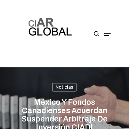
Presione enter para buscar o ESC para cerrar
Noticias
México Y Fondos
Canadienses Acuerdan
Suspender Arbitraje De
Inversión CIADI