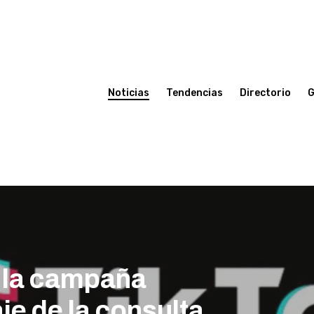
Noticias
Tendencias
Directorio
G
n la campaña
aje de la consulta