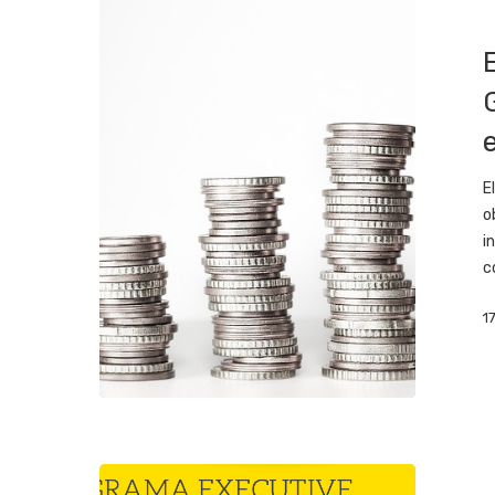
E
o
i
c
1