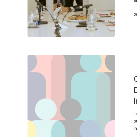
f
2
L
p
I