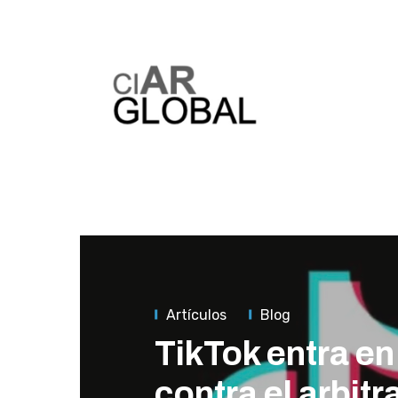
Artículos
Blog
TikTok entra e
contra el arbitr