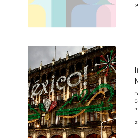
3
F
C
m
2