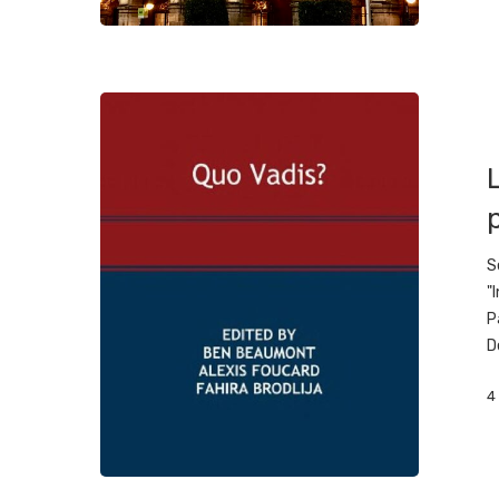
S
"
P
D
4