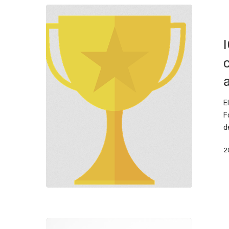
E
F
d
2