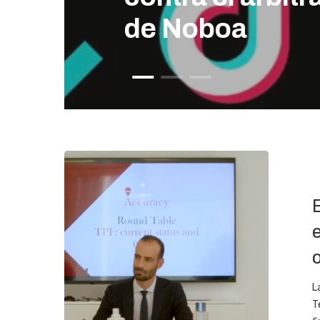
de Noboa
Presione enter para buscar o ESC para cerrar
L
T