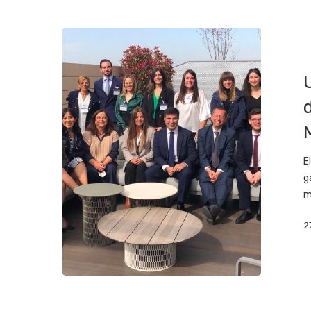
E
g
m
2