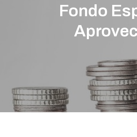
Fondo Esp
Aprovec
Presione enter para buscar o ESC para cerrar