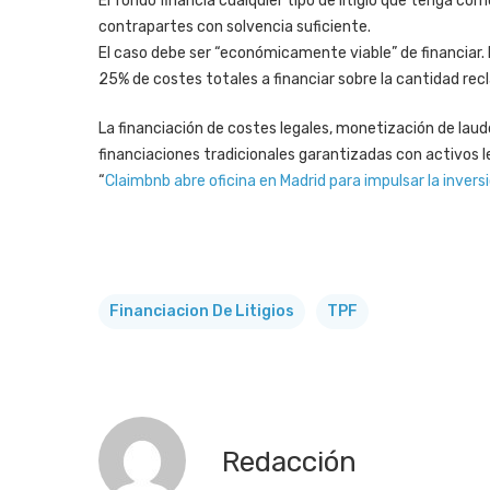
El fondo financia cualquier tipo de litigio que tenga co
contrapartes con solvencia suficiente.
El caso debe ser “económicamente viable” de financiar. 
25% de costes totales a financiar sobre la cantidad rec
La financiación de costes legales, monetización de lau
financiaciones tradicionales garantizadas con activos le
“
Claimbnb abre oficina en Madrid para impulsar la inversió
Financiacion De Litigios
TPF
Redacción