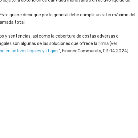
mo objeto la obtención de cantidad monetaria o un activo líquido de
Esto quiere decir que por lo general debe cumplir un ratio máximo del
lamada total.
dos y sentencias, así como la cobertura de costas adversas o
gales son algunas de las soluciones que ofrece la firma (ver
n en activos legales y litigios
“, FinanceCommunity, 03.04.2024).