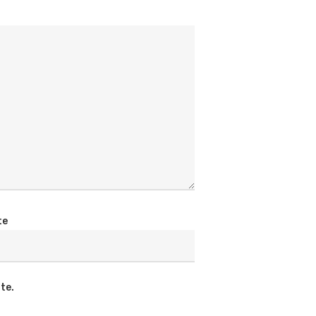
te
te.