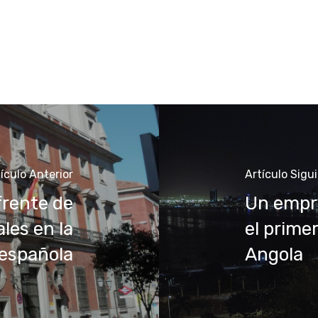
ículo Anterior
Artículo Sigu
frente de
Un empr
les en la
el prime
 española
Angola