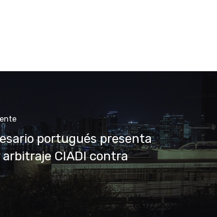
iente
esario portugués presenta
r arbitraje CIADI contra