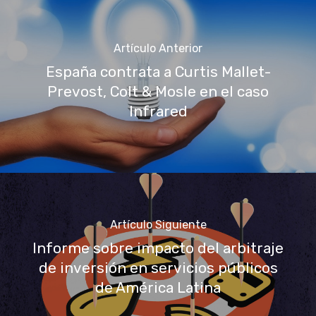
Artículo Anterior
España contrata a Curtis Mallet-
Prevost, Colt & Mosle en el caso
Infrared
Artículo Siguiente
Informe sobre impacto del arbitraje
de inversión en servicios públicos
de América Latina