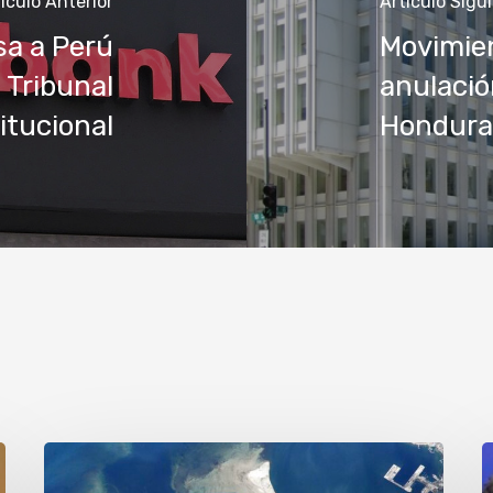
ículo Anterior
Artículo Sigu
sa a Perú
Movimien
u Tribunal
anulació
itucional
Hondura