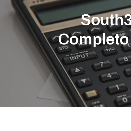
South3
Completo
Presione enter para buscar o ESC para cerrar