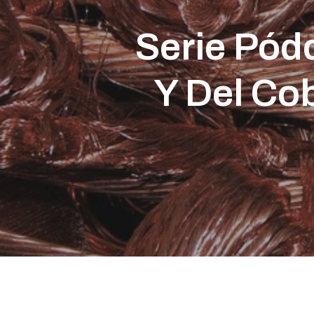
Serie Pódc
Y Del Co
Presione enter para buscar o ESC para cerrar