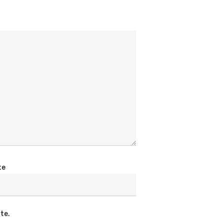
te
te.