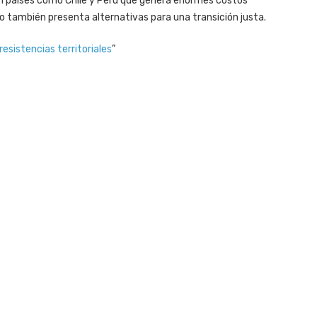
en países como Chile y Perú que genera enormes costos
o también presenta alternativas para una transición justa.
resistencias territoriales
”