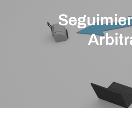
Seguimien
Arbitr
Presione enter para buscar o ESC para cerrar