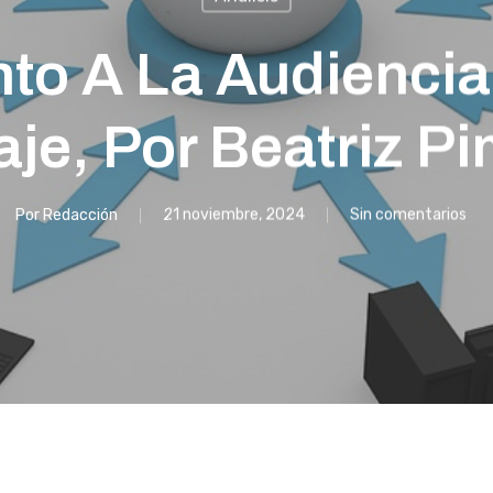
to A La Audiencia 
aje, Por Beatriz P
Por
Redacción
21 noviembre, 2024
Sin comentarios