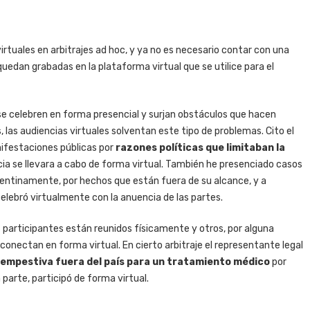
rtuales en arbitrajes ad hoc, y ya no es necesario contar con una
edan grabadas en la plataforma virtual que se utilice para el
 se celebren en forma presencial y surjan obstáculos que hacen
 las audiencias virtuales solventan este tipo de problemas. Cito el
nifestaciones públicas por
razones políticas que limitaban la
ncia se llevara a cabo de forma virtual. También he presenciado casos
repentinamente, por hechos que están fuera de su alcance, y a
celebró virtualmente con la anuencia de las partes.
s participantes están reunidos físicamente y otros, por alguna
conectan en forma virtual. En cierto arbitraje el representante legal
tempestiva fuera del país para un tratamiento médico
por
parte, participó de forma virtual.