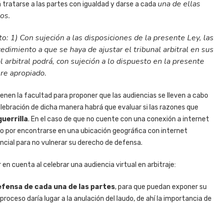
una de ellas
á tratarse a las partes con igualdad y darse a cada
os.
: 1) Con sujeción a las disposiciones de la presente Ley, las
edimiento a que se haya de ajustar el tribunal arbitral en sus
al arbitral podrá, con sujeción a lo dispuesto en la presente
ere apropiado.
tienen la facultad para proponer que las audiencias se lleven a cabo
celebración de dicha manera habrá que evaluar si las razones que
uerrilla
. En el caso de que no cuente con una conexión a internet
o por encontrarse en una ubicación geográfica con internet
encial para no vulnerar su derecho de defensa.
n cuenta al celebrar una audiencia virtual en arbitraje:
fensa de cada una de las partes
, para que puedan exponer su
proceso daría lugar a la anulación del laudo, de ahí la importancia de