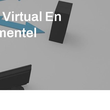
Virtual En
imentel