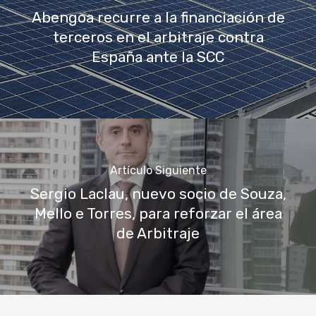
Abengoa recurre a la financiación de
terceros en el arbitraje contra
España ante la SCC
Artículo Siguiente
Sergio Laclau, nuevo socio de Souza,
Mello e Torres, para reforzar el área
de Arbitraje