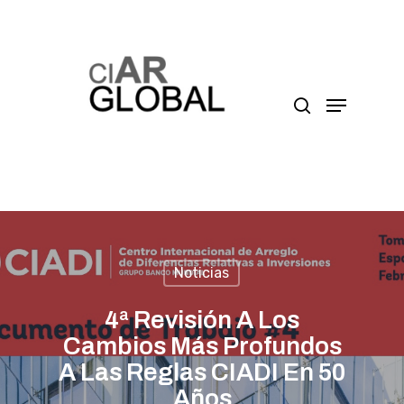
Presione enter para buscar o ESC para cerrar
Noticias
4ª Revisión A Los
Cambios Más Profundos
A Las Reglas CIADI En 50
Años