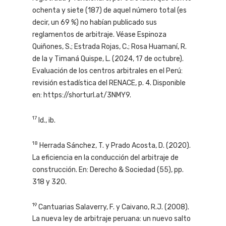
ochenta y siete (187) de aquel número total (es
decir, un 69 %) no habían publicado sus
reglamentos de arbitraje. Véase Espinoza
Quiñones, S.; Estrada Rojas, C.; Rosa Huamaní, R.
de la y Timaná Quispe, L. (2024, 17 de octubre).
Evaluación de los centros arbitrales en el Perú:
revisión estadística del RENACE, p. 4. Disponible
en: https://shorturl.at/3NMY9.
17
Id., ib.
18
Herrada Sánchez, T. y Prado Acosta, D. (2020).
La eficiencia en la conducción del arbitraje de
construcción. En: Derecho & Sociedad (55), pp.
318 y 320.
19
Cantuarias Salaverry, F. y Caivano, R.J. (2008).
La nueva ley de arbitraje peruana: un nuevo salto