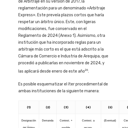
de Arbitraje en su versión de 2017, la
reglamentación para un denominado «Arbitraje
Express». Este preveía plazos cortos que haría
respetar un árbitro único. Este, con ligeras
modificaciones, fue conservado en el
Reglamento de 2024 (Anexo 1). Asimismo, otra
institución que ha incorporado reglas para un
arbitraje más corto es el que está adscrito a la
Cámara de Comercio e Industria de Arequipa, que
procedió a publicarlas en noviembre de 2024, y
26
las aplicará desde enero de este año
.
Es posible esquematizar el íter procedimental de
ambas instituciones de la siguiente manera:
(1)
(2)
(3)
(4)
(5)
Designación
Demanda
Contest. +
Contest. a
(Eventual)
Cie
del Árbitro
posible
reconv.
actu