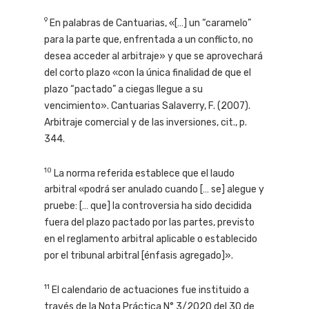
9
En palabras de Cantuarias, «[…] un “caramelo”
para la parte que, enfrentada a un conflicto, no
desea acceder al arbitraje» y que se aprovechará
del corto plazo «con la única finalidad de que el
plazo “pactado” a ciegas llegue a su
vencimiento». Cantuarias Salaverry, F. (2007).
Arbitraje comercial y de las inversiones, cit., p.
344.
10
La norma referida establece que el laudo
arbitral «podrá ser anulado cuando [… se] alegue y
pruebe: [… que] la controversia ha sido decidida
fuera del plazo pactado por las partes, previsto
en el reglamento arbitral aplicable o establecido
por el tribunal arbitral [énfasis agregado]».
11
El calendario de actuaciones fue instituido a
través de la Nota Práctica N° 3/2020 del 30 de