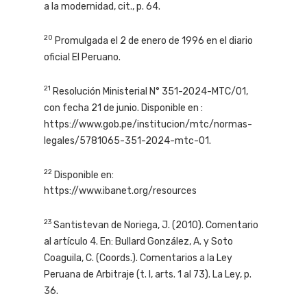
a la modernidad, cit., p. 64.
20
Promulgada el 2 de enero de 1996 en el diario
oficial El Peruano.
21
Resolución Ministerial N° 351-2024-MTC/01,
con fecha 21 de junio. Disponible en :
https://www.gob.pe/institucion/mtc/normas-
legales/5781065-351-2024-mtc-01.
22
Disponible en:
https://www.ibanet.org/resources
23
Santistevan de Noriega, J. (2010). Comentario
al artículo 4. En: Bullard González, A. y Soto
Coaguila, C. (Coords.). Comentarios a la Ley
Peruana de Arbitraje (t. I, arts. 1 al 73). La Ley, p.
36.