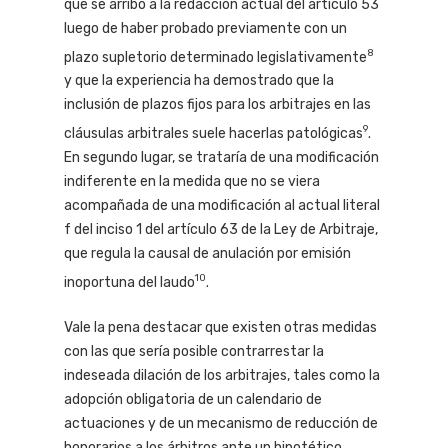
que se arribó a la redacción actual del artículo 53
luego de haber probado previamente con un
8
plazo supletorio determinado legislativamente
y que la experiencia ha demostrado que la
inclusión de plazos fijos para los arbitrajes en las
9
cláusulas arbitrales suele hacerlas patológicas
.
En segundo lugar, se trataría de una modificación
indiferente en la medida que no se viera
acompañada de una modificación al actual literal
f del inciso 1 del artículo 63 de la Ley de Arbitraje,
que regula la causal de anulación por emisión
10
inoportuna del laudo
.
Vale la pena destacar que existen otras medidas
con las que sería posible contrarrestar la
indeseada dilación de los arbitrajes, tales como la
adopción obligatoria de un calendario de
actuaciones y de un mecanismo de reducción de
honorarios a los árbitros ante un hipotético