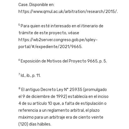
Case. Disponible en:
https://www.qmul.ac.uk/arbitration/research/2015/.
5
Para quien esté interesado en el itinerario de
trámite de este proyecto, véase
https://wb2server.congreso.gob.pe/spley-
portal/#/expediente/2021/9665.
6
Exposición de Motivos del Proyecto 9665, p. 5.
7
Id., ib., p. 11.
8
El antiguo Decreto Ley N° 25935 (promulgado
el 9 de diciembre de 1992) establecía en el inciso
4 de su artículo 10 que, a falta de estipulación o
referencia a un reglamento arbitral, el plazo
máximo para un arbitraje era de ciento veinte
(120) días hábiles.