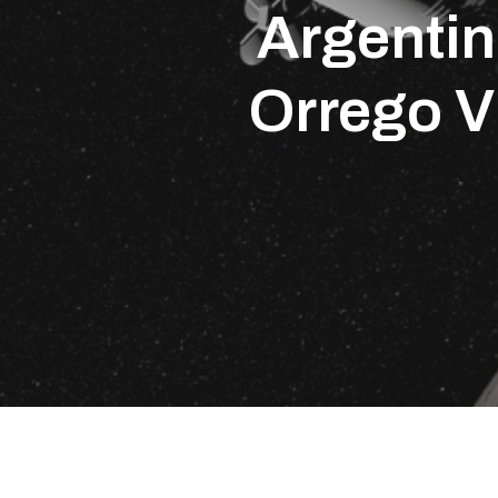
Argentin
Orrego Vi
Presione enter para buscar o ESC para cerrar