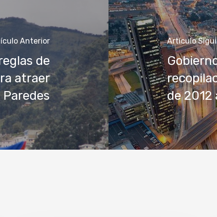
ículo Anterior
Artículo Sigu
 reglas de
Gobierno
ra atraer
recopila
o Paredes
de 2012 