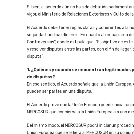
Si bien, el acuerdo aún no ha sido debatido parlamentar
vigor, el Ministerio de Relaciones Exteriores y Culto de
El Acuerdo debe tener reglas claras y coherentes a la ho
seguridad jurídica eficiente. En cuanto al mecanismo de
Controversias”, donde estipula que: “El objetivo de est
y resolver disputas entre las partes, con el fin de llega
disputa”.
1. ¿Quiénes y cuando se encuentran legitimados 
de disputas?
En ese sentido, el Acuerdo señala que la Unión Europe
pueden ser partes en una disputa.
El Acuerdo prevé que la Unión Europea puede iniciar un
MERCOSUR que concierna a la Unión Europea o a uno o 
Del mismo modo, el MERCOSUR podrá iniciar un procedim
Unión Europea que se refiera al MERCOSUR en su conjun