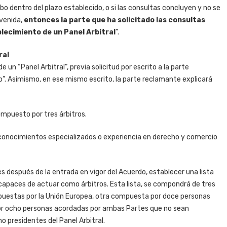
abo dentro del plazo establecido, o si las consultas concluyen y no se
venida,
entonces la parte que ha solicitado las consultas
lecimiento de un Panel Arbitral
”.
ral
 un “Panel Arbitral”, previa solicitud por escrito a la parte
 Asimismo, en ese mismo escrito, la parte reclamante explicará
ompuesto por tres árbitros.
 conocimientos especializados o experiencia en derecho y comercio
 después de la entrada en vigor del Acuerdo, establecer una lista
capaces de actuar como árbitros. Esta lista, se compondrá de tres
puestas por la Unión Europea, otra compuesta por doce personas
r ocho personas acordadas por ambas Partes que no sean
 presidentes del Panel Arbitral.