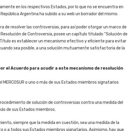
iamente en los respectivos Estados, por lo que no se encuentra en
 la República Argentina ha subido a su web un borrador del mismo.
ra de resolver las controversias, para así poder otorgar un marco de
 Resolución de Controversia, posee un capítulo titulado “Solución de
e Título es establecer un mecanismo efectivo y eficiente para evitar
r, cuando sea posible, a una solución mutuamente satisfactoria de la
por el Acuerdo para acudir a este mecanismo de resolución
a, el MERCOSUR o uno o más de sus Estados miembros signatarios
 procedimiento de solución de controversias contra una medida del
más de sus Estados miembros.
iento, siempre que la medida en cuestión, sea una medida de la
to o a todos sus Estados miembros signatarios. Asimismo, hay que