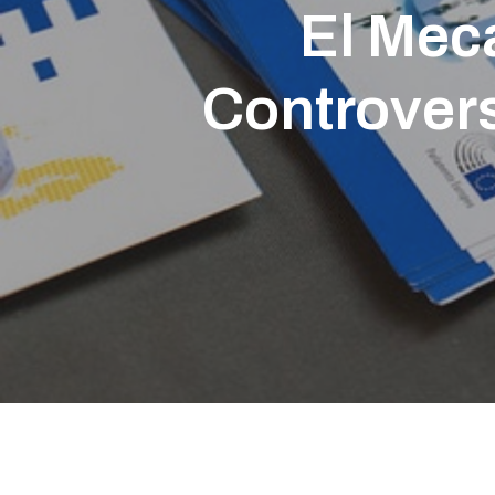
El Mec
Controvers
Presione enter para buscar o ESC para cerrar