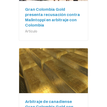
Gran Colombia Gold
presenta recusación contra
Malintoppi en arbitraje con
Colombia
Artículo
Arbitraje de canadiense
Gran Colombia Gold con